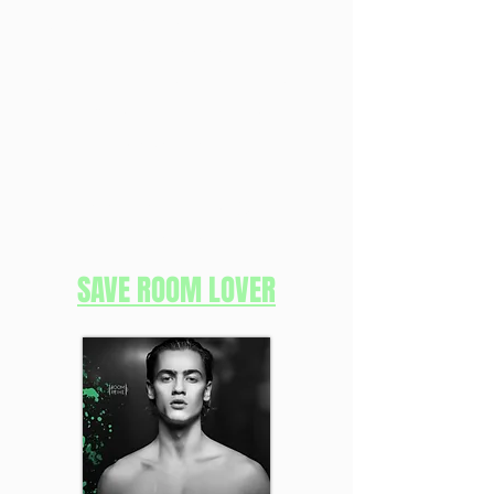
Wie geht es mit Jonas und
Lucien weiter?
Wird Jonas den Mut finden,
sich öffentlich zu Lucien zu
bekennen?
Finde es heraus im Gratis-
eBook!
SAVE ROOM LOVER